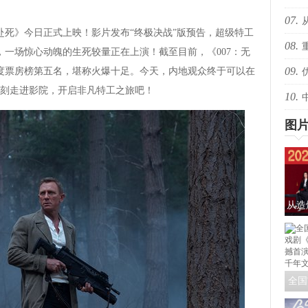
07.
魔法
死》今日正式上映！影片发布“终极决战”版预告，超级特工
08.
，一场惊心动魄的生死较量正在上演！截至目前，《007：无
09.
度票房榜第五名，堪称火爆十足。今天，内地观众终于可以在
姐传
刻走进影院，开启非凡特工之旅吧！
10.
胜综
话短
图
从造
解
全国
戏