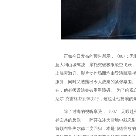
正如今日发布的预告所示，《007：无暇
意大利山城驾驶 摩托突破极限凌空飞跃，
上腺素激升。影片动作场面均由导演凯瑞·
服务，同时又透露出令人战栗的紧张氛围。
在，他必须设法突破重重障碍。”为了给观
尼尔·克雷格都躬体力行，这也让他扮演的
除了过瘾的视听享受，《007：无暇赴
异面具的反派 萨芬在冰天雪地中残忍射杀
首领布鲁夫尔德二度回归，本是邦德宿敌的