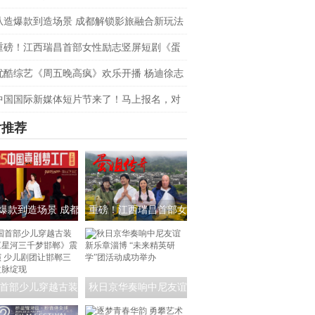
”与生态枢纽
从造爆款到造场景 成都解锁影旅融合新玩法
重磅！江西瑞昌首部女性励志竖屏短剧《蛋
奇》定档三八节
优酷综艺《周五晚高疯》欢乐开播 杨迪徐志
艺半壁江山巅峰对垒疯度狂飙
中国国际新媒体短片节来了！马上报名，对
片短剧行业大咖！
片推荐
爆款到造场景 成都
重磅！江西瑞昌首部女
锁影旅融合新玩法
性励志竖屏短剧《蛋姐
传奇》定档三八节
首部少儿穿越古装
秋日京华奏响中尼友谊
剧《星河三千梦邯
新乐章淄博 “未来精英研