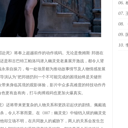
06.
世代
07.
艺术
08.
青少
09.
职场
10.
誉
赴死》将奉上超越前作的动作戏码。无论是詹姆斯·邦德在
还是和古巴特工帕洛玛潜入幽灵党老巢展开激战，都令人肾
福永亲自操刀，每一处场景都为推动故事情节及人物情感发展
导演认为“把邦德扔到一个不可能完成的困境始终是关键所
众带来身临其境的观影体验，影片中众多高难度的特技动作丹
角色更有血有肉，打斗肉搏戏码也更加火爆真实。
死》还将带来更复杂的人物关系和更跌宕起伏的剧情。佩戴诡
，令人不寒而栗。在《007：幽灵党》中锒铛入狱的幽灵党
他却立场不明，在共同敌人的威胁下，两人的关系会发生怎