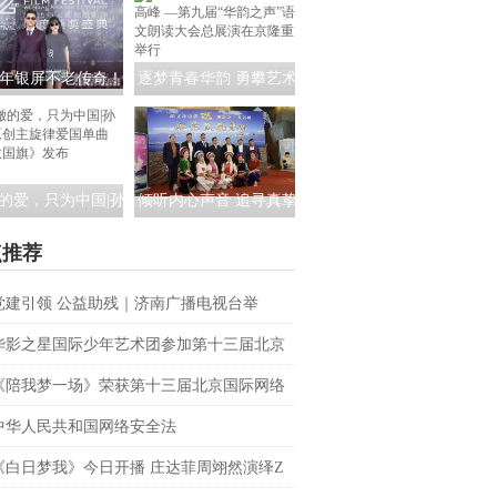
震撼首演 少儿剧团
学”团活动成功举办
郸三千年文脉绽现
年银屏不老传奇！
逐梦青春华韵 勇攀艺术
伟亚太电影节揽双
高峰 —第九届“华韵之
携妻亮相成全场焦
声”语文朗读大会总展演
点
在京隆重举行
的爱，只为中国|孙
倾听内心声音 追寻真挚
原创主旋律爱国单
爱情——观电影《如果
点推荐
《致敬国旗》发布
爱就表白》有感
党建引领 公益助残｜济南广播电视台举
聚光”公益观影活动
华影之星国际少年艺术团参加第十三届北京
网络电影展，传承电影梦
《陪我梦一场》荣获第十三届北京国际网络
展最佳原创音乐
中华人民共和国网络安全法
《白日梦我》今日开播 庄达菲周翊然演绎Z