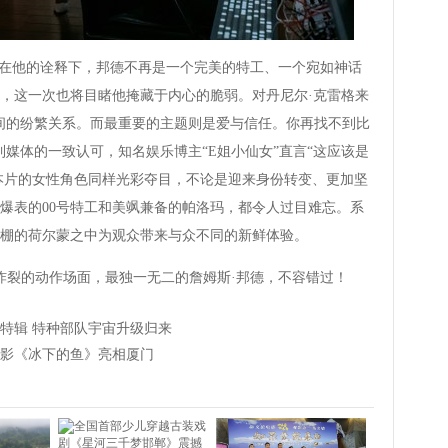
在他的诠释下，邦德不再是一个完美的特工、一个宛如神话
，这一次也将目睹他掩藏于内心的脆弱。对丹尼尔·克雷格来
间的纷繁关系。而最重要的主题则是爱与信任。你再找不到比
媒体的一致认可，知名娱乐博主“E姐小仙女”直言“这应该是
”本片的女性角色同样光彩夺目，不论是迎来身份转变、更加坚
爆表的00号特工和美飒兼备的帕洛玛，都令人过目难忘。系
爆棚的荷尔蒙之中为观众带来与众不同的新鲜体验。
炸裂的动作场面，最独一无二的詹姆斯·邦德，不容错过！
特辑 特种部队宇宙升级归来
电影《冰下的鱼》亮相厦门