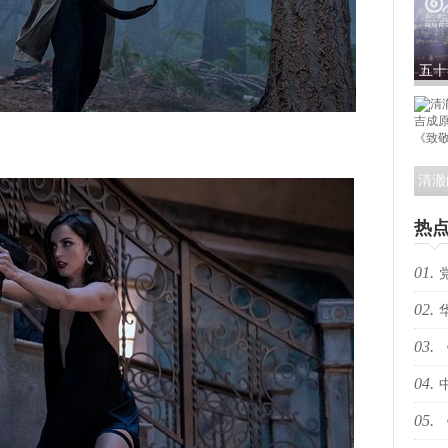
郸》
让邯
五十
吕良
奖，
清澈
吉成
热
曲
01.
02.
办“
03.
国际
04.
电影
05.