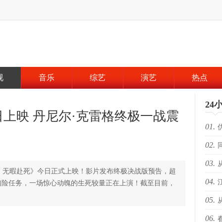
视
音乐
综艺
演艺
热点
24
日上映 丹尼尔·克雷格终极一战震
01.
02.
跨越
03.
路上
：无暇赴死》今日正式上映！影片发布终极决战版预告，超
04.
凶险任务，一场惊心动魄的生死较量正在上演！截至目前，
05.
爆！
06.
档赢