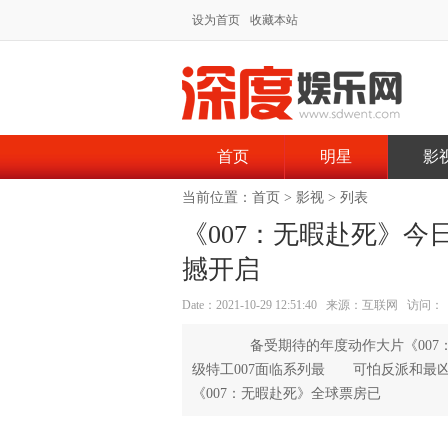
设为首页
收藏本站
首页
明星
影
当前位置：
首页
>
影视
> 列表
《007：无暇赴死》今
撼开启
Date：2021-10-29 12:51:40 来源：互联网 访问：
备受期待的年度动作大片《007
级特工007面临系列最 可怕反派和最
《007：无暇赴死》全球票房已