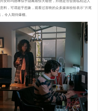
邦女郎玛德琳似乎隐藏着惊天秘密，邦德是否会面临枕边人
意料，可谓超乎想象，观看过首映的众多媒体纷纷表示“片尾
悬念，令人期待爆棚。