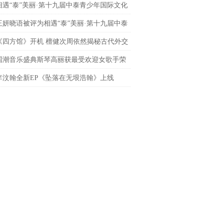
炽热青春
相遇“泰”美丽·第十九届中泰青少年国际文化
季圆满成功
王妍晓语被评为相遇“泰”美丽·第十九届中泰
年国际文化艺术季外交小天使
《四方馆》开机 檀健次周依然揭秘古代外交
生存图鉴
国潮音乐盛典斯琴高丽获最受欢迎女歌手荣
李汶翰全新EP《坠落在无垠浩翰》上线