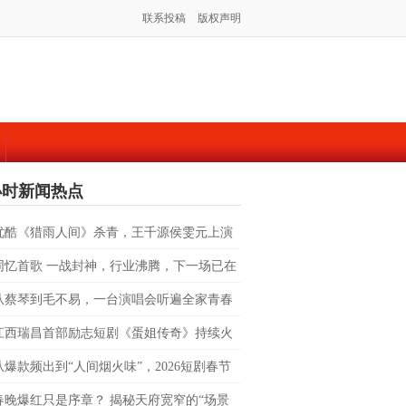
联系投稿
版权声明
小时新闻热点
优酷《猎雨人间》杀青，王千源侯雯元上演
十一年的人性狩猎
同忆首歌 一战封神，行业沸腾，下一场已在
从蔡琴到毛不易，一台演唱会听遍全家青春
江西瑞昌首部励志短剧《蛋姐传奇》持续火
双平台数据刷新纪录，见证本土力量
从爆款频出到“人间烟火味”，2026短剧春节
在哪？
春晚爆红只是序章？ 揭秘天府宽窄的“场景