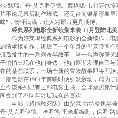
尔·默瑞、丹·艾克罗伊德、西格妮·韦弗等也
片不论是幕后制作班底，还是台前银幕形象呈
味”，情怀满满，让人对影片更具期待。
经典系列电影全新续集来袭 11月登陆北
作为好莱坞经典系列电影的全新续作，电
剧情承接前作，讲述了一个单身的母亲带两个
镇后发生的一系列奇异故事。当一名声称研究
子悄悄出现在他们身边，他们逐渐发现自己与
在的某些联系，一场全新的冒险故事即将开始
一部电影在1984年首映时便引发轰动，成为了
至今该系列已有三部电影上映，全球票房累计超
间受到了不同年龄层观众的喜欢。
电影《超能敢死队》由贾森·雷特曼执导兼
丹·艾克罗伊德、哈罗德·雷米斯编剧，保罗·路