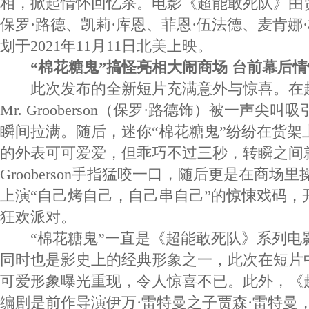
相，掀起情怀回忆杀。电影《超能敢死队》由
保罗·路德、凯莉·库恩、菲恩·伍法德、麦肯娜
划于2021年11月11日北美上映。
“棉花糖鬼”搞怪亮相大闹商场 台前幕后
此次发布的全新短片充满意外与惊喜。在
Mr. Grooberson（保罗·路德饰）被一声尖
瞬间拉满。随后，迷你“棉花糖鬼”纷纷在货架
的外表可可爱爱，但乖巧不过三秒，转瞬之间就
Grooberson手指猛咬一口，随后更是在商场
上演“自己烤自己，自己串自己”的惊悚戏码，
狂欢派对。
“棉花糖鬼”一直是《超能敢死队》系列电
同时也是影史上的经典形象之一，此次在短片中
可爱形象曝光重现，令人惊喜不已。此外，《
编剧是前作导演伊万·雷特曼之子贾森·雷特曼