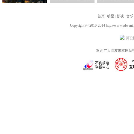
吕晨曦默契开播 彰显硬
（上）》海外口碑强劲
催泪上映收获极佳
汉父亲的铁汉柔情
“近十年最佳动作片”
首页
碑，最是真实得人
|
明星
|
影视
|
音乐
Copyright @ 2010-2014
http://www.sdwent
冀公网
欢迎广大网友来本网站