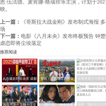
恩·伍法德、麦肯娜·格瑞丝等主演，计划于2021
映。
上一篇：
《哥斯拉大战金刚》发布制式海报 
场
下一篇：
电影《八月未央》发布终极预告 钟
虐恋即将尘埃落定
推荐阅读
从造爆款到造场景 成都
重磅！江西瑞昌首部女
全国首部少儿穿越
解锁影旅融合新玩法
性励志竖屏短剧《蛋姐
戏剧《星河三千梦
传奇》定档三八节
郸》震撼首演 少儿
让邯郸三千年文脉
吕良伟新片上线与侄女
《碟中谍7：致命清算
电影《我的非凡父