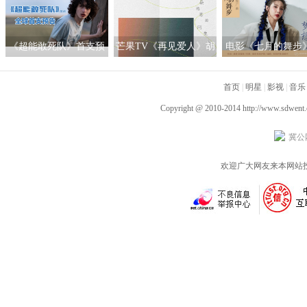
学”团活动成功举办
车 “生死时速”太狠了
全面启动
《超能敢死队》首支预
芒果TV《再见爱人》胡
电影《七月的舞步
告悬念十足 11月北美上
彦斌自称不找到真爱绝
广曲上线 关名扬《
映引期待
不结婚 三对真人秀夫妻
首页
吧！梦想》热泪盈
|
明星
|
影视
|
音乐
矛盾初现端倪
Copyright @ 2010-2014
http://www.sdwent
冀公网
欢迎广大网友来本网站