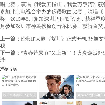
唱比赛，演唱《我爱五指山，我爱万泉河》获得金
参加北京电视台举办的俄语歌曲比赛，演唱《
奖。2015年8月参加深圳鹏程歌飞扬，获得季度1
月参加深圳市神鸟榜原创音乐比赛，获得金奖
上一篇：
经典IP大剧《紫川》正式开机 杨旭
我
下一篇：
“青春芒果节”又上新了！火炎焱燚赴
沙
推荐阅读
秋日京华奏响中尼友谊
《碟中谍7：致命清算
第34届亚洲小姐广
新乐章淄博 “未来精英研
（上）》阿汤哥铐手飞
区 新闻发布会暨直